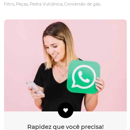
filtro
,
Peças
,
Pedra Vulcânica
,
Conversão de gás
.
Rapidez que você precisa!