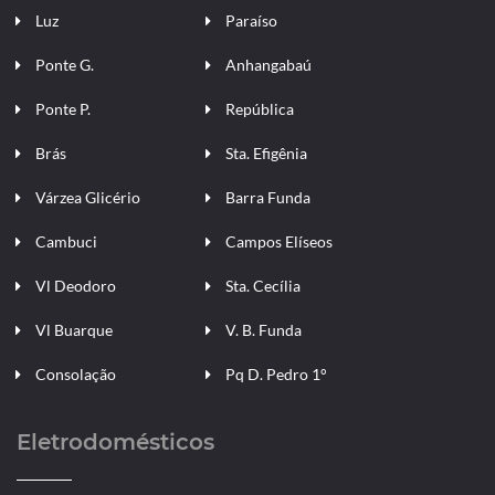
Luz
Paraíso
Ponte G.
Anhangabaú
Ponte P.
República
Brás
Sta. Efigênia
Várzea Glicério
Barra Funda
Cambuci
Campos Elíseos
Vl Deodoro
Sta. Cecília
Vl Buarque
V. B. Funda
Consolação
Pq D. Pedro 1°
Eletrodomésticos