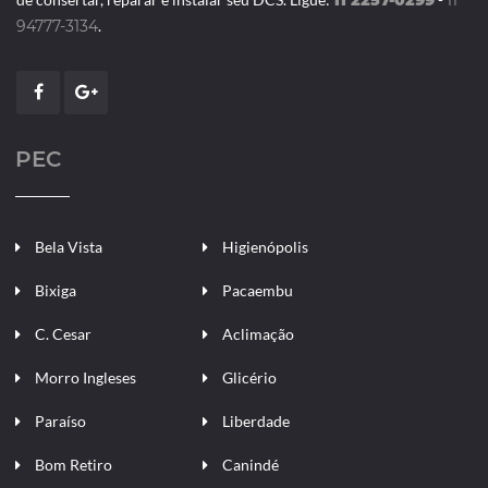
11 2257-0299
11
94777-3134
.
PEC
Bela Vista
Higienópolis
Bixiga
Pacaembu
C. Cesar
Aclimação
Morro Ingleses
Glicério
Paraíso
Liberdade
Bom Retiro
Canindé