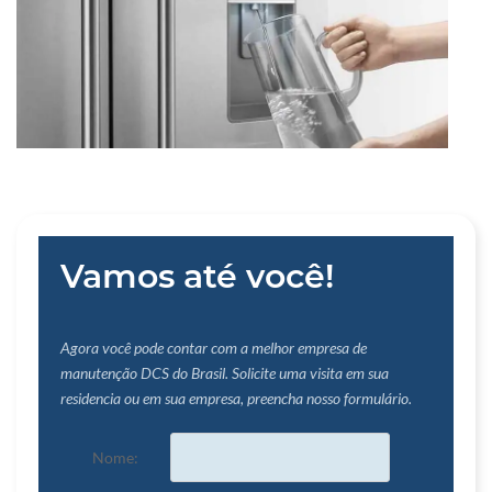
Vamos até você!
Agora você pode contar com a melhor empresa de
manutenção DCS do Brasil. Solicite uma visita em sua
residencia ou em sua empresa, preencha nosso formulário.
Nome: