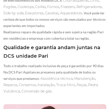
de eletrodomésticos dos modelos DCS:
Churrasqueiras
,
Grills
,
Fogões
,
Cooktops
,
Coifas
,
Fornos
,
Freezers
,
Refrigeradores
,
Side by side
,
Exaustores
,
Gavetas
,
Aquecedores
. Você pode ter
certeza de que todos os nossos serviços são executados por técnicos
experientes em importados.
Realizamos reparo de qualidade rápida e sem sujeira na região Pari
em residências e empresas com cobertura total na região.
Qualidade e garantia andam juntas na
DCS unidade Pari
Todo o trabalho realizado inclusive de peça é garantido por 90 dias.
Na DCS Pari Appliances presamos pela qualidade de todos os
serviços que prestamos:
Assistência técnica
,
Manutenção
,
Reparos
,
Consertos
,
Instalação
,
Troca filtro
,
Peças
,
Pedra
Vulcânica
,
Conversão de gás
.