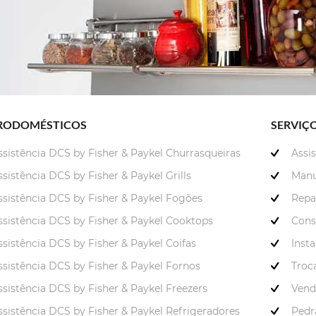
RODOMÉSTICOS
SERVIÇ
ssistência DCS by Fisher & Paykel Churrasqueiras
Assi
ssistência DCS by Fisher & Paykel Grills
Manu
ssistência DCS by Fisher & Paykel Fogões
Repa
ssistência DCS by Fisher & Paykel Cooktops
Cons
ssistência DCS by Fisher & Paykel Coifas
Inst
ssistência DCS by Fisher & Paykel Fornos
Troca
ssistência DCS by Fisher & Paykel Freezers
Vend
ssistência DCS by Fisher & Paykel Refrigeradores
Pedr