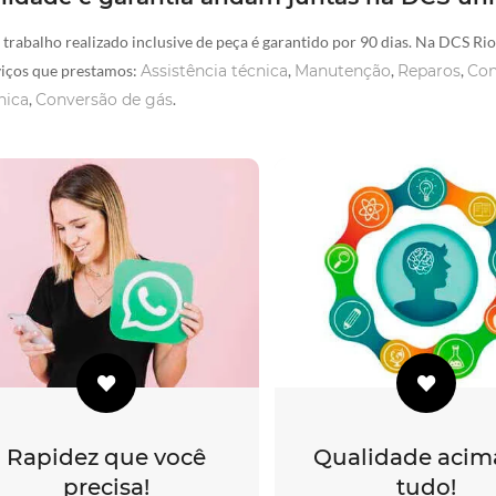
 trabalho realizado inclusive de peça é garantido por 90 dias. Na DCS Ri
viços que prestamos:
Assistência técnica
,
Manutenção
,
Reparos
,
Con
nica
,
Conversão de gás
.
Rapidez que você
Qualidade acim
precisa!
tudo!