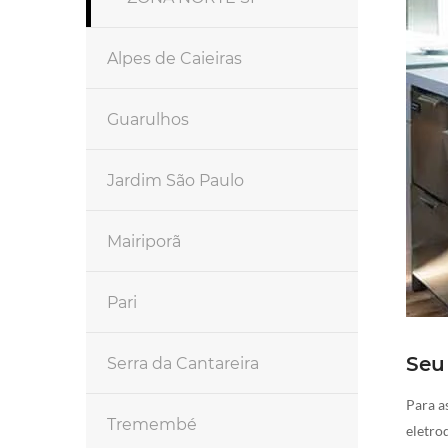
Alpes de Caieiras
Guarulhos
Jardim São Paulo
Mairiporã
Pari
Seu
Serra da Cantareira
Para a
Tremembé
eletro