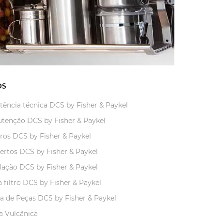
OS
stência técnica DCS by Fisher & Paykel
tenção DCS by Fisher & Paykel
ros DCS by Fisher & Paykel
ertos DCS by Fisher & Paykel
alação DCS by Fisher & Paykel
 filtro DCS by Fisher & Paykel
a de Peças DCS by Fisher & Paykel
a Vulcânica