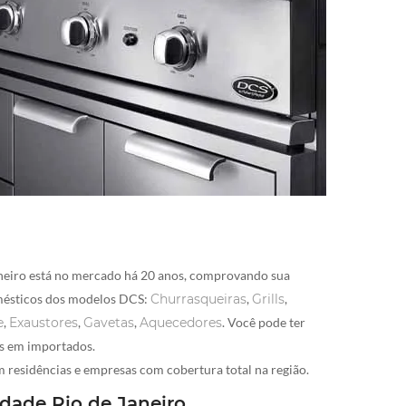
neiro está no mercado há 20 anos, comprovando sua
domésticos dos modelos DCS:
Churrasqueiras
,
Grills
,
e
,
Exaustores
,
Gavetas
,
Aquecedores
. Você pode ter
es em importados.
m residências e empresas com cobertura total na região.
dade Rio de Janeiro