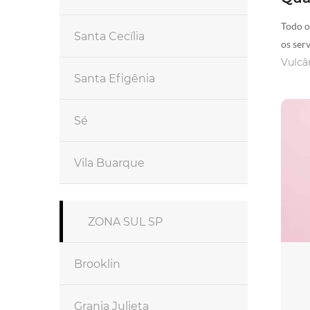
Todo o
Santa Cecília
os ser
Vulcâ
Santa Efigênia
Sé
Vila Buarque
ZONA SUL SP
Brooklin
Granja Julieta