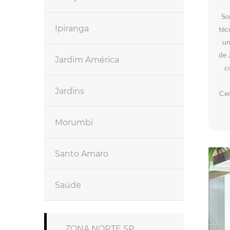
So
Ipiranga
téc
un
de 
Jardim América
c
Jardins
Cen
Morumbi
Santo Amaro
Saúde
ZONA NORTE SP