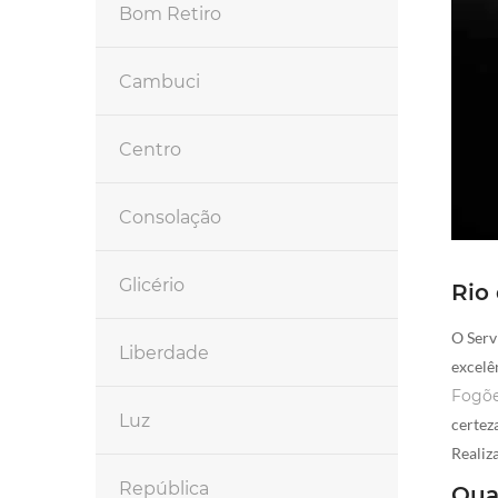
Bom Retiro
Cambuci
Centro
Consolação
Glicério
Rio 
O Serv
Liberdade
excelê
Fogõ
Luz
certez
Realiz
República
Qua