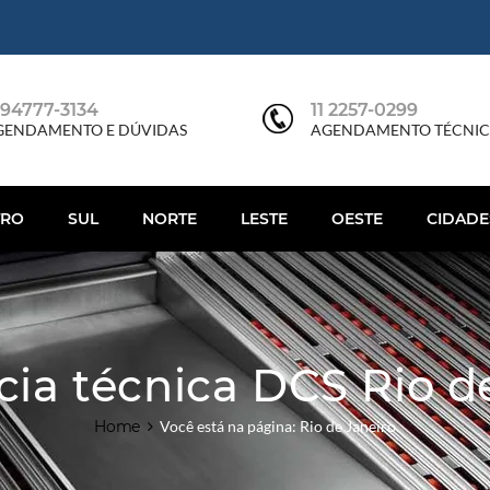
1 94777-3134
11 2257-0299
GENDAMENTO E DÚVIDAS
AGENDAMENTO TÉCNI
TRO
SUL
NORTE
LESTE
OESTE
CIDADE
cia técnica DCS Rio d
Home
Você está na página: Rio de Janeiro