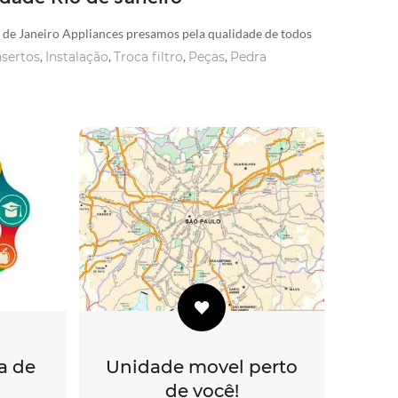
o de Janeiro Appliances presamos pela qualidade de todos
sertos
,
Instalação
,
Troca filtro
,
Peças
,
Pedra
a de
Unidade movel perto
de você!