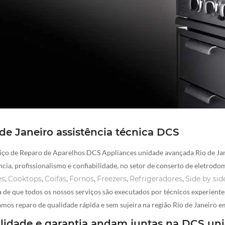
de Janeiro assistência técnica DCS
iço de Reparo de Aparelhos DCS Appliances unidade avançada Rio de Ja
ncia, profissionalismo e confiabilidade, no setor de conserto de eletro
es
,
Cooktops
,
Coifas
,
Fornos
,
Freezers
,
Refrigeradores
,
Side by sid
a de que todos os nossos serviços são executados por técnicos experient
amos reparo de qualidade rápida e sem sujeira na região Rio de Janeiro e
lidade e garantia andam juntas na DCS uni