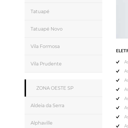
Tatuapé
Tatuapé Novo
Vila Formosa
ELET
A
Vila Prudente
A
A
ZONA OESTE SP
A
A
Aldeia da Serra
A
A
Alphaville
A