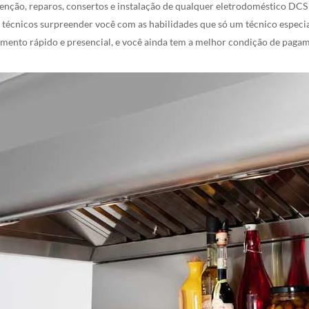
nção, reparos, consertos e instalação de qualquer eletrodoméstico DCS n
 técnicos surpreender você com as habilidades que só um técnico espe
mento rápido e presencial, e você ainda tem a melhor condição de paga