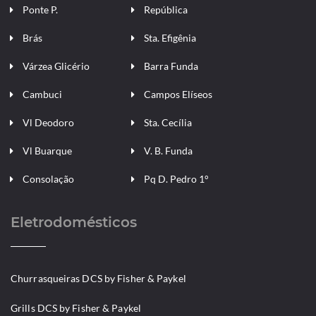
Ponte P.
República
Brás
Sta. Efigênia
Várzea Glicério
Barra Funda
Cambuci
Campos Elíseos
Vl Deodoro
Sta. Cecília
Vl Buarque
V. B. Funda
Consolação
Pq D. Pedro 1°
Eletrodomésticos
Churrasqueiras DCS by Fisher & Paykel
Grills DCS by Fisher & Paykel