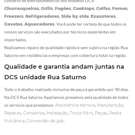
conserto de eletrodomésticos dos modelos DCS:
Churrasqueiras
,
Grills
,
Fogões
,
Cooktops
,
Coifas
,
Fornos
,
Freezers
,
Refrigeradores
,
Side by side
,
Exaustores
,
Gavetas
,
Aquecedores
. Você pode ter certeza de que todos os
nossos serviços são executados por técnicos experientes em
importados.
Realizamos reparo de qualidade rápida e sem sujeira na região Rua
Saturno em residências e empresas com cobertura total na região.
Qualidade e garantia andam juntas na
DCS unidade Rua Saturno
Todo o trabalho realizado inclusive de peça é garantido por 90 dias.
Na DCS Rua Saturno Appliances presamos pela qualidade de todos
os serviços que prestamos:
Assistência técnica
,
Manutenção
,
Reparos
,
Consertos
,
Instalação
,
Troca filtro
,
Peças
,
Pedra
Vulcânica
,
Conversão de gás
.