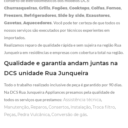
conserto de eletrodomésticos dos modelos DCS:
Churrasqueiras
,
Grills
,
Fogões
,
Cooktops
,
Coifas
,
Fornos
,
Freezers
,
Refrigeradores
,
Side by side
,
Exaustores
,
Gavetas
,
Aquecedores
. Você pode ter certeza de que todos os
nossos serviços são executados por técnicos experientes em
importados.
Realizamos reparo de qualidade rápida e sem sujeira na região Rua
Junqueira em residências e empresas com cobertura total na região.
Qualidade e garantia andam juntas na
DCS unidade Rua Junqueira
Todo o trabalho realizado inclusive de peça é garantido por 90 dias.
Na DCS Rua Junqueira Appliances presamos pela qualidade de
todos os serviços que prestamos:
Assistência técnica
,
Manutenção
,
Reparos
,
Consertos
,
Instalação
,
Troca filtro
,
Peças
,
Pedra Vulcânica
,
Conversão de gás
.