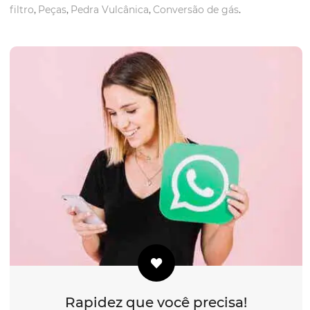
filtro
,
Peças
,
Pedra Vulcânica
,
Conversão de gás
.
Rapidez que você precisa!