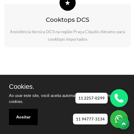
Cooktops DCS
Assistência técnica DCS na região Praça Cláudio Abramo para
cooktops importados
Cookies.
Ao usar este site, você aceita automaticamente que usamos
11 2257-0299
cookies.
Aceitar
11 94777-3134