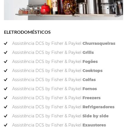
ELETRODOMÉSTICOS
Assistência DCS by Fisher & Paykel
Churrasqueiras
Assistência DCS by Fisher & Paykel
Grills
Assistência DCS by Fisher & Paykel
Fogões
Assistência DCS by Fisher & Paykel
Cooktops
Assistência DCS by Fisher & Paykel
Coifas
Assistência DCS by Fisher & Paykel
Fornos
Assistência DCS by Fisher & Paykel
Freezers
Assistência DCS by Fisher & Paykel
Refrigeradores
Assistência DCS by Fisher & Paykel
Side by side
Assistência DCS by Fisher & Paykel
Exaustores