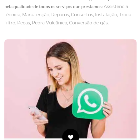
pela qualidade de todos os serviços que prestamos:
Assistência
técnica
,
Manutenção
,
Reparos
,
Consertos
,
Instalação
,
Troca
filtro
,
Peças
,
Pedra Vulcânica
,
Conversão de gás
.