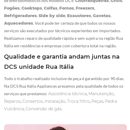
de eletrodomésticos dos modelos DCS:
Churrasqueiras
,
Grills
,
Fogões
,
Cooktops
,
Coifas
,
Fornos
,
Freezers
,
Refrigeradores
,
Side by side
,
Exaustores
,
Gavetas
,
Aquecedores
. Você pode ter certeza de que todos os nossos
serviços são executados por técnicos experientes em importados.
Realizamos reparo de qualidade rápida e sem sujeira na região Rua
Itália em residências e empresas com cobertura total na região.
Qualidade e garantia andam juntas na
DCS unidade Rua Itália
Todo o trabalho realizado inclusive de peça é garantido por 90 dias.
Na DCS Rua Itália Appliances presamos pela qualidade de todos os
serviços que prestamos:
Assistência técnica
,
Manutenção
,
Reparos
,
Consertos
,
Instalação
,
Troca filtro
,
Peças
,
Pedra
Vulcânica
,
Conversão de gás
.