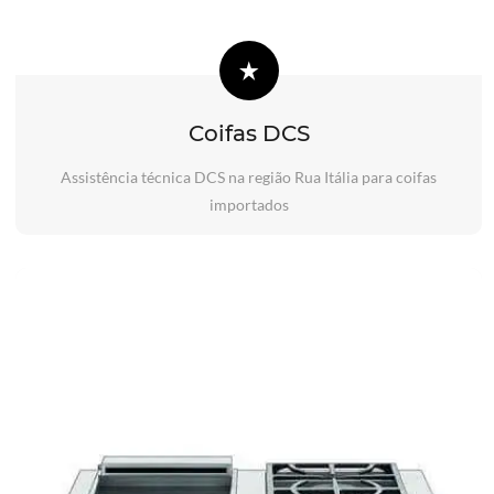
Coifas DCS
Assistência técnica DCS na região Rua Itália para coifas
importados