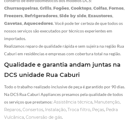
conserto de eletrodomésticos dos modelos DCS:
Churrasqueiras
,
Grills
,
Fogões
,
Cooktops
,
Coifas
,
Fornos
,
Freezers
,
Refrigeradores
,
Side by side
,
Exaustores
,
Gavetas
,
Aquecedores
. Você pode ter certeza de que todos os
nossos serviços são executados por técnicos experientes em
importados.
Realizamos reparo de qualidade rápida e sem sujeira na região Rua
Caburi em residências e empresas com cobertura total na região.
Qualidade e garantia andam juntas na
DCS unidade Rua Caburi
Todo o trabalho realizado inclusive de peça é garantido por 90 dias.
Na DCS Rua Caburi Appliances presamos pela qualidade de todos
os serviços que prestamos:
Assistência técnica
,
Manutenção
,
Reparos
,
Consertos
,
Instalação
,
Troca filtro
,
Peças
,
Pedra
Vulcânica
,
Conversão de gás
.