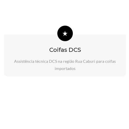
Coifas DCS
Assistência técnica DCS na região Rua Caburi para coifas
importados