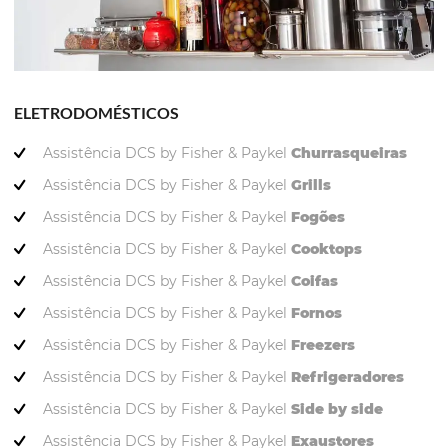
ELETRODOMÉSTICOS
Assistência DCS by Fisher & Paykel
Churrasqueiras
Assistência DCS by Fisher & Paykel
Grills
Assistência DCS by Fisher & Paykel
Fogões
Assistência DCS by Fisher & Paykel
Cooktops
Assistência DCS by Fisher & Paykel
Coifas
Assistência DCS by Fisher & Paykel
Fornos
Assistência DCS by Fisher & Paykel
Freezers
Assistência DCS by Fisher & Paykel
Refrigeradores
Assistência DCS by Fisher & Paykel
Side by side
Assistência DCS by Fisher & Paykel
Exaustores