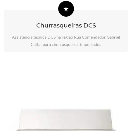
Churrasqueiras DCS
Assistência técnica DCS na região Rua Comendador Gabriel
Calfat para churrasqueiras importados