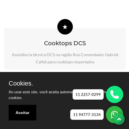
Cooktops DCS
Assistência técnica DCS na região Rua Comendador Gabriel
Calfat para cooktops importados
Cookies.
Ao usar este site, você aceita automaticamente que usamos
11 2257-0299
cookies.
Aceitar
11 94777-3134