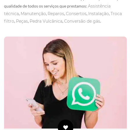
qualidade de todos os serviços que prestamos:
Assistência
técnica
,
Manutenção
,
Reparos
,
Consertos
,
Instalação
,
Troca
filtro
,
Peças
,
Pedra Vulcânica
,
Conversão de gás
.